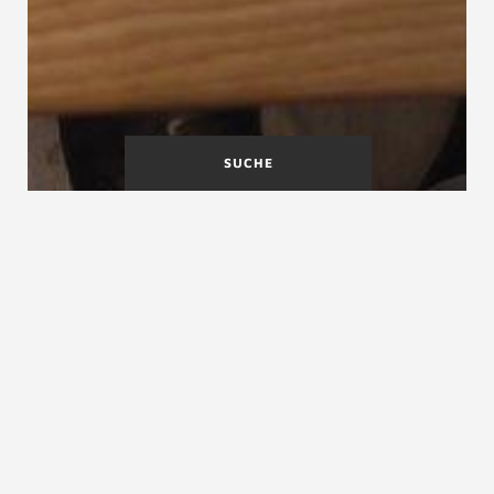
SUCHE
Auflager
Auftritt
Aufmass
Aufmass, Baustellenaufmass, aufmessen
Das Aufmass ist die fachgerechte Ermittlung aller
Umstände für die maßgenaue und zuverlässige
Anfertigung einer Treppe. Das Aufmass ist im Rahmen