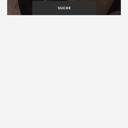
SUCHE
Ausbessern
Ausgleichstreppe
Ausgleichsstufe
Ausgleichsstufe, Ausgleichstreppe
Die Ausgleichsstufe ist ein stufenförmig (und nicht
rampenförmig als Gefälle) angeordneter Ausgleich
zwischen zwei unterschiedlich hohen Bodenflächen.
Als Ausgleichsstufe wird nach DIN 18065 eine „…Stufe
zwischen zwei Nutzungsebenen mit geringem
Höhenunterschied“ bezeichnet, drei Steigungen gelten
baurechtlich bereits als Treppenlauf. Aus
Sicherheitsgründen werden in Bauten und auch bei