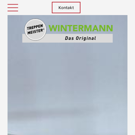
Kontakt
Treppenm