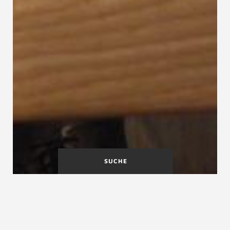
SUCHE
Bodenstiege
Bolzentreppe