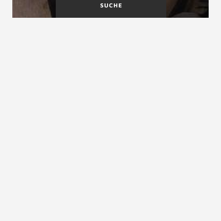
SUCHE
Eurocode 5
Europäische
Bauproduktenrichtlinie
Europäische Bauprodukten-verordnung
siehe
Europäische Bauproduktenrichtlinie
ZURÜCK ZUM LEXIKON
NACH OBEN