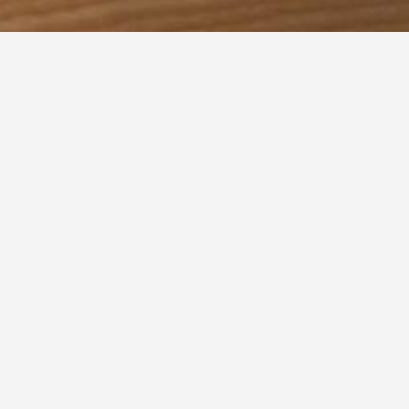
t eine Konstruktion aus – meist serienmäßig hergestell
zgerüsten zusammengestellt werden. Gerüsttreppen mü