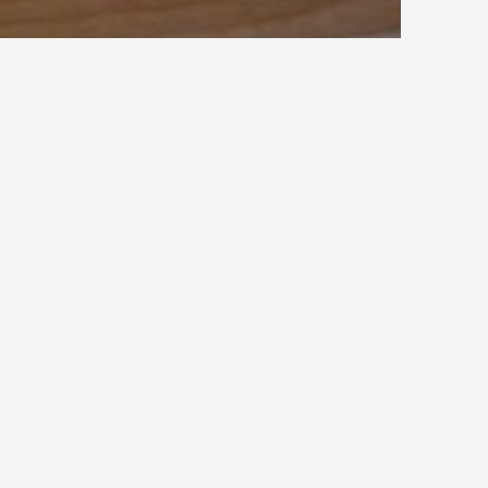
Geschlossene Treppe
ten – Gerüstbauteilen, die als Zugangstreppe zu
ssen nach den Regeln der