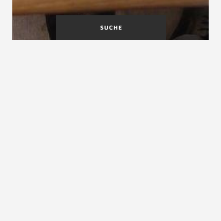
SUCHE
Holmtreppen
Holzbau Deutschland Bund
Deutscher Zimmermeister
Holz- und kunststoffverarbeitendes
Handwerk (HKH)
siehe
Tischler Schreiner Deutschland
ZURÜCK ZUM LEXIKON