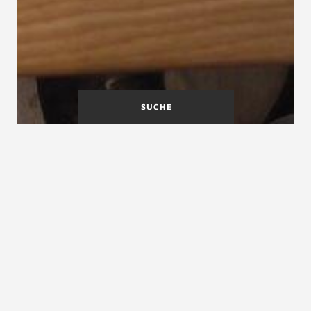
SUCHE
Wange
Wangenstärke
Wangenbesteck
Wangenbesteck, Besteck, Vorholz, Obholz, Untholz
Das Wangenbesteck ist ein Maßbegriff aus dem
Holztreppenbau
. Mit Wangenbesteck bezeichnet man