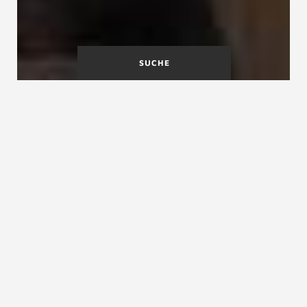
SUCHE
A
B
C
D
E
F
G
H
I
J
K
L
M
N
O
P
Q
R
S
T
U
V
W
X
Y
Z