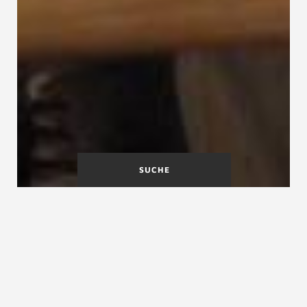
SUCHE
A
B
C
D
E
F
G
H
I
J
K
L
M
N
O
P
Q